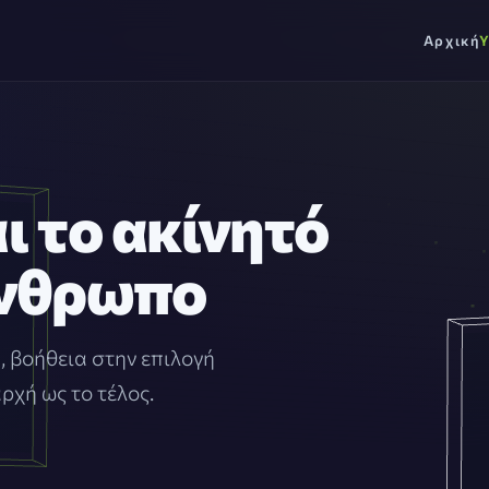
Αρχική
Υ
ι το ακίνητό
άνθρωπο
, βοήθεια στην επιλογή
ρχή ως το τέλος.